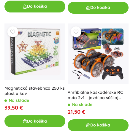
Do košíka
Do košíka
Magnetická stavebnica 250 ks
Amfibiálne kaskadérske RC
plast a kov
auto 2v1 – jazdí po súši aj
Na sklade
vode, LED kolesá
Na sklade
39,50 €
21,50 €
Do košíka
Do košíka