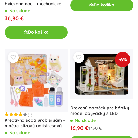
Hviezdna noc – mechanické
Do košíka
planetárium s hracou skrinkou
Na sklade
36,90 €
Do košíka
-6%
Drevený domček pre bábiky –
model obývačky s LED
(1)
Kreatívna sada urob si sám –
Na sklade
mačací slizový antistresový
16,90 €
17,90 €
prívesok
Na sklade