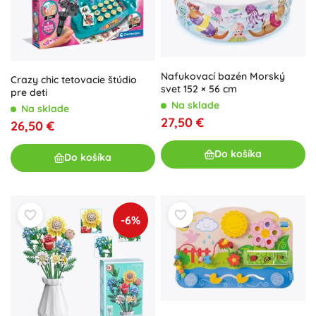
Nafukovací bazén Morský
Crazy chic tetovacie štúdio
svet 152 × 56 cm
pre deti
Na sklade
Na sklade
27,50 €
26,50 €
Do košíka
Do košíka
-6%