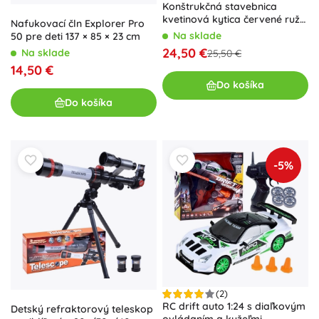
Konštrukčná stavebnica
kvetinová kytica červené ruže
Nafukovací čln Explorer Pro
a gypsophila, 952 dielikov
Na sklade
50 pre deti 137 × 85 × 23 cm
24,50 €
Na sklade
25,50 €
14,50 €
Do košíka
Do košíka
-5%
(2)
RC drift auto 1:24 s diaľkovým
Detský refraktorový teleskop