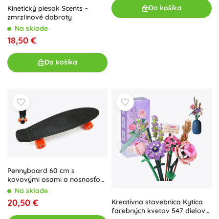
Do košíka
Kinetický piesok Scents –
zmrzlinové dobroty
Na sklade
18,50 €
Do košíka
Pennyboard 60 cm s
kovovými osami a nosnosťou
90 kg – čierna
Na sklade
20,50 €
Kreatívna stavebnica Kytica
farebných kvetov 547 dielov