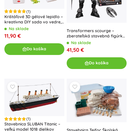
(1)
Krištáľové 3D gélové lepidlo –
kreatívna DIY sada vo vedre,
26 dielov
Na sklade
Transformers scourge –
11,90 €
zberateľská stavebná figúrka
22 cm
Na sklade
Do košíka
41,50 €
Do košíka
(1)
Stavebnica SLUBAN Titanic –
veľký model 1018 dielikov
Stavebnica Teifoc Školská