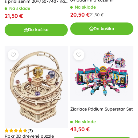
ovládaním a kužeľmi
s priblížením 20×/30×/40× na
statíve
Na sklade
Na sklade
20,50 €
21,50 €
21,50 €
Do košíka
Do košíka
Žiariace Pódium Superstar Set
Na sklade
43,50 €
(3)
Rokr 3D drevené puzzle