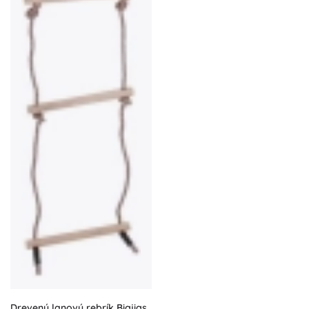
Drevený lanový rebrík Bigjigs