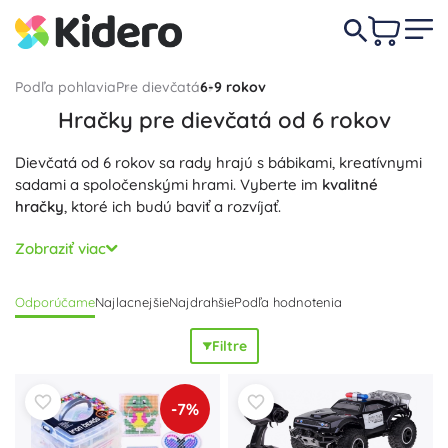
Podľa pohlavia
Pre dievčatá
6-9 rokov
Hračky pre dievčatá od 6 rokov
Dievčatá od 6 rokov sa rady hrajú s bábikami, kreatívnymi
sadami a spoločenskými hrami. Vyberte im
kvalitné
hračky
, ktoré ich budú baviť a rozvíjať.
Naše
bezpečné a nápadité hračky
podporia ich fantáziu,
Zobraziť viac
zručnosť a hravé učenie.
Odporúčame
Najlacnejšie
Najdrahšie
Podľa hodnotenia
Filtre
-7%