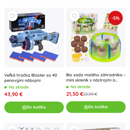
-5%
Bio sada malého záhradníka –
Veľká hračka Blaster so 40
mini skleník s nástrojmi a
penovými nábojmi
semienkami na pestovanie
Na sklade
Na sklade
rastlín
21,50 €
43,90 €
22,50 €
Do košíka
Do košíka