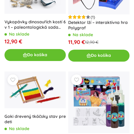
(1)
Vykopávky dinosauřích kostí 6
Detektor lží – interaktívna hra
v 1 – paleontologická sada
Polygraf
pre deti
Na sklade
Na sklade
12,90 €
11,90 €
12,90 €
Do košíka
Do košíka
Goki drevený tkáčsky stav pre
deti
Na sklade