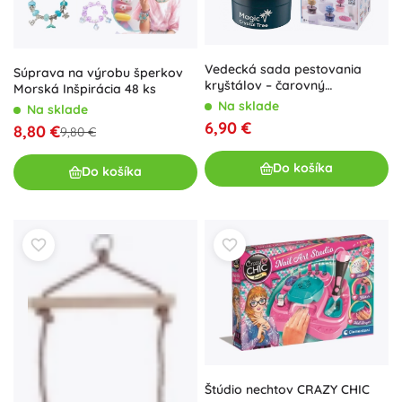
Vedecká sada pestovania
Súprava na výrobu šperkov
kryštálov – čarovný
Morská Inšpirácia 48 ks
kryštálový stromček šťastia
Na sklade
Na sklade
6,90 €
8,80 €
9,80 €
Do košíka
Do košíka
Štúdio nechtov CRAZY CHIC