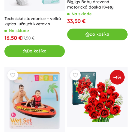
Bigjigs Baby drevená
motorická doska Kvety
Na sklade
Technické stavebnice – veľká
33,50 €
kytica lúčnych kvetov s
flakónom, 618 dielikov
Na sklade
Do košíka
16,50 €
17,50 €
Do košíka
-4%