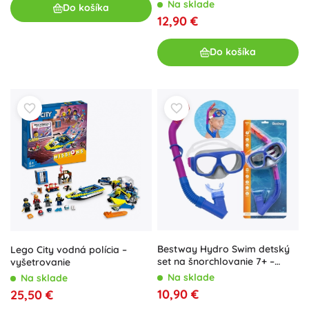
ZA5347
Na sklade
Do košíka
12,90 €
Do košíka
Bestway Hydro Swim detský
Lego City vodná polícia –
set na šnorchlovanie 7+ –
vyšetrovanie
Modrá
Na sklade
Na sklade
10,90 €
25,50 €