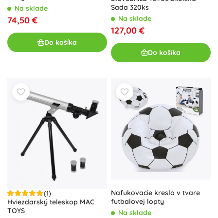
Sada 320ks
Na sklade
Na sklade
74,50 €
127,00 €
Do košíka
Do košíka
Nafukovacie kreslo v tvare
(1)
futbalovej lopty
Hviezdarský teleskop MAC
TOYS
Na sklade