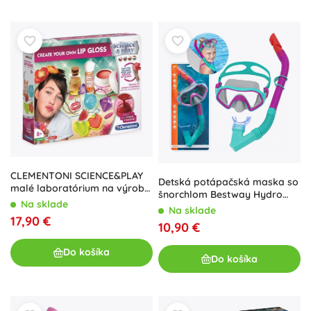
CLEMENTONI SCIENCE&PLAY
Detská potápačská maska so
malé laboratórium na výrobu
šnorchlom Bestway Hydro
balzamov na pery
Na sklade
Swim – Tyrkysová
Na sklade
17,90 €
10,90 €
Do košíka
Do košíka