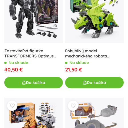
Zostaviteľná figúrka
Pohyblivý model
TRANSFORMERS Optimus
mechanického robota
Primal AMK 22 cm od HASBRO
Triceratopsa
Na sklade
Na sklade
40,50 €
21,50 €
Do košíka
Do košíka