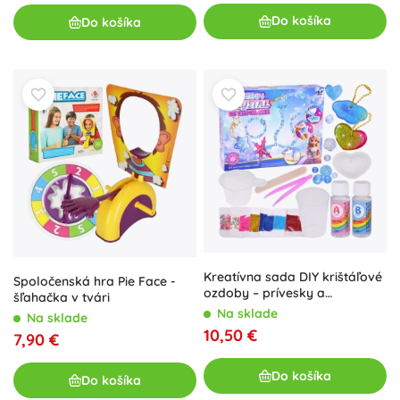
Do košíka
Do košíka
Kreatívna sada DIY krištáľové
Spoločenská hra Pie Face -
ozdoby – prívesky a
šľahačka v tvári
náhrdelníky
Na sklade
Na sklade
10,50 €
7,90 €
Do košíka
Do košíka