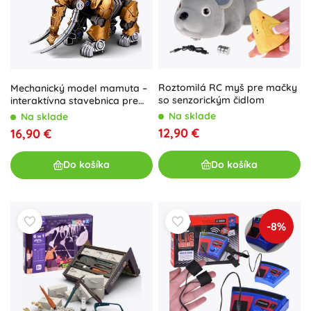
Roztomilá RC myš pre mačky
Mechanický model mamuta –
so senzorickým čidlom
interaktívna stavebnica pre
deti od 8 rokov
Na sklade
Na sklade
12,90 €
16,90 €
Do košíka
Do košíka
-8%