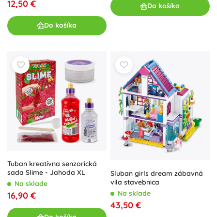
12,50 €
Do košíka
Do košíka
Tuban kreatívna senzorická
sada Slime - Jahoda XL
Sluban girls dream zábavná
vila stavebnica
Na sklade
Na sklade
16,90 €
43,50 €