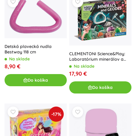
Detská plavecká nudla
Bestway 118 cm
CLEMENTONI Science&Play:
Na sklade
Laboratórium minerálov a
geód
8,90 €
Na sklade
17,90 €
Do košíka
Do košíka
-17%