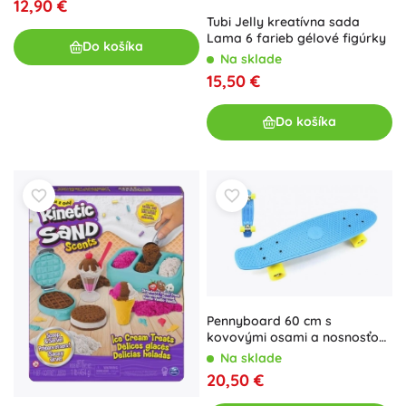
12,90 €
Tubi Jelly kreatívna sada
Lama 6 farieb gélové figúrky
Do košíka
Na sklade
15,50 €
Do košíka
Pennyboard 60 cm s
kovovými osami a nosnosťou
90 kg – Modrá
Na sklade
20,50 €