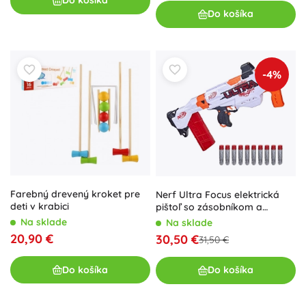
Do košíka
Do košíka
-4%
Farebný drevený kroket pre
Nerf Ultra Focus elektrická
deti v krabici
pištoľ so zásobníkom a
penovými nábojmi
Na sklade
Na sklade
20,90 €
30,50 €
31,50 €
Do košíka
Do košíka