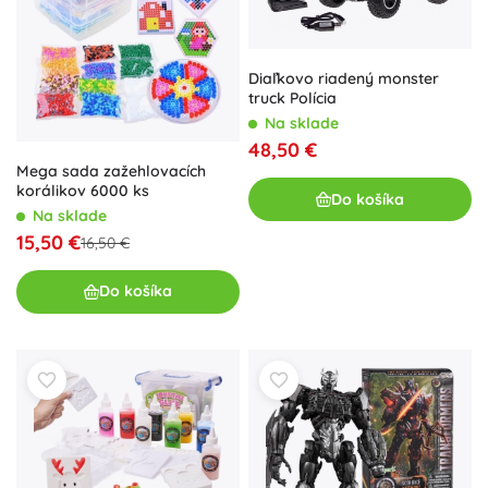
Diaľkovo riadený monster
truck Polícia
Na sklade
48,50 €
Mega sada zažehlovacích
korálikov 6000 ks
Do košíka
Na sklade
15,50 €
16,50 €
Do košíka