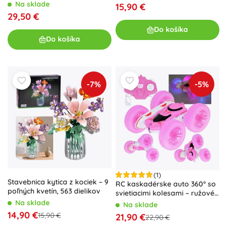
Na sklade
15,90 €
29,50 €
Do košíka
Do košíka
-7%
-5%
(1)
Stavebnica kytica z kociek – 9
RC kaskadérske auto 360° so
poľných kvetín, 563 dielikov
svietiacimi kolesami – ružové
FLORID Rolling
Na sklade
Na sklade
14,90 €
15,90 €
21,90 €
22,90 €