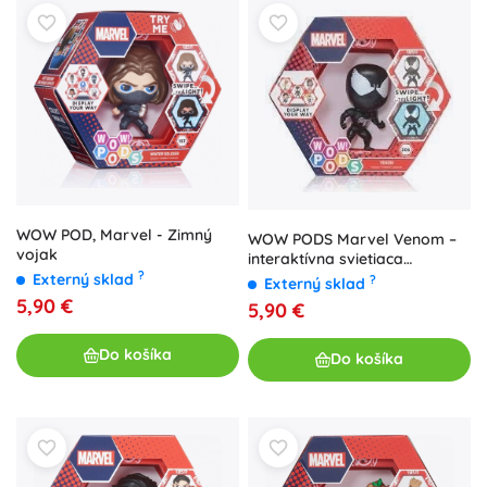
WOW POD, Marvel - Zimný
WOW PODS Marvel Venom –
vojak
interaktívna svietiaca
?
zberateľská figúrka
Externý sklad
?
Externý sklad
5,90 €
5,90 €
Do košíka
Do košíka