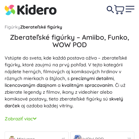
Figúrky
Zberateľské figúrky
Zberateľské figúrky – Amiibo, Funko,
WOW POD
Vstúpte do sveta, kde každá postava ožíva – zberateľské
figúrky, ktoré zaujmú na prvý pohľad. V tejto kategórii
nájdete herných, filmových aj komiksových hrdinov v
rôznych mierkach a štýloch, s
precíznymi detailmi
,
licencovaným dizajnom
a
kvalitným spracovaním
. Či už
zbierate legendy z filmov, ikony z videohier alebo
komiksové postavy, tieto zberateľské figúrky sú
skvelý
darček
aj ozdoba každej vitríny.
Pre hráčov je tu
Amiibo
, ktoré prepája zberateľstvo s
Zobraziť viac
hraním a vo vybraných tituloch ponúka jedinečné
interakcie. Fanúšikovia vinylu ocenia vinylové figúrky
Funko
s ikonickým štýlom, širokou škálou sérií a častými