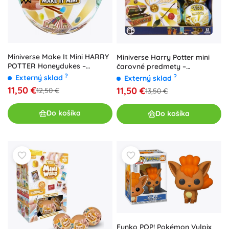
Miniverse Make It Mini HARRY
Miniverse Harry Potter mini
POTTER Honeydukes –
čarovné predmety –
zberateľská kapsula
prekvapenie
?
?
Externý sklad
Externý sklad
11,50 €
11,50 €
12,50 €
13,50 €
Do košíka
Do košíka
Funko POP! Pokémon Vulpix