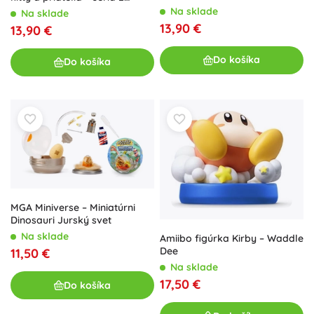
kreatívny mini set
Na sklade
Na sklade
13,90 €
13,90 €
Do košíka
Do košíka
MGA Miniverse – Miniatúrni
Dinosauri Jurský svet
Na sklade
Amiibo figúrka Kirby – Waddle
Dee
11,50 €
Na sklade
17,50 €
Do košíka