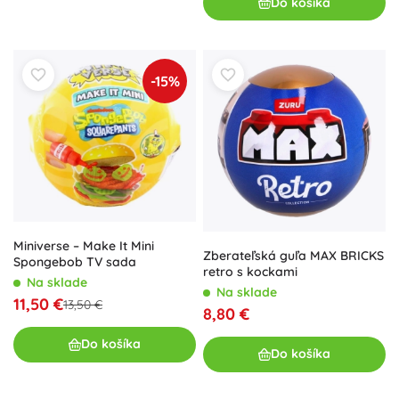
Do košíka
-15%
Miniverse – Make It Mini
Zberateľská guľa MAX BRICKS
Spongebob TV sada
retro s kockami
Na sklade
Na sklade
11,50 €
13,50 €
8,80 €
Do košíka
Do košíka