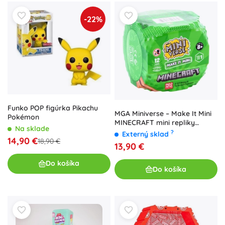
-22%
Funko POP figúrka Pikachu
MGA Miniverse – Make It Mini
Pokémon
MINECRAFT mini repliky
Na sklade
(lepiaci set, prekvapenie)
?
Externý sklad
14,90 €
18,90 €
13,90 €
Do košíka
Do košíka