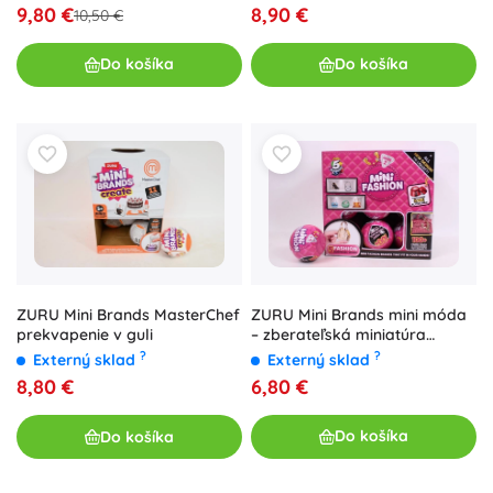
9,80 €
8,90 €
10,50 €
Do košíka
Do košíka
ZURU Mini Brands mini móda
ZURU Mini Brands MasterChef
– zberateľská miniatúra
prekvapenie v guli
(prekvapenie)
?
?
Externý sklad
Externý sklad
6,80 €
8,80 €
Do košíka
Do košíka