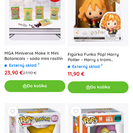
MGA Miniverse Make It Mini
Figúrka Funko Pop! Harry
Botanicals – sada mini rastlín
Potter - Harry s tromi
?
pohármi 10 cm
Externý sklad
?
Externý sklad
23,90 €
27,90 €
11,90 €
Do košíka
Do košíka