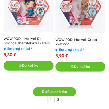
WOW POD – Marvel Dr.
WOW POD, Marvel, Groot
Strange zberateľská svetelná
kvetináč
figúrka
?
Externý sklad
?
Externý sklad
5,80 €
5,90 €
Do košíka
Do košíka
Ďalšia stránka
1
2