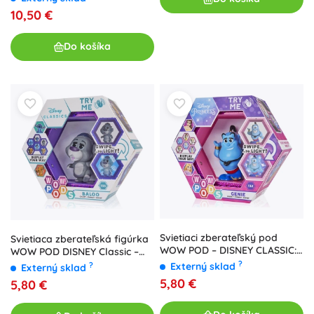
10,50 €
Do košíka
Svietiaci zberateľský pod
Svietiaca zberateľská figúrka
WOW POD – DISNEY CLASSIC:
WOW POD DISNEY Classic –
Džin
Balú
?
Externý sklad
?
Externý sklad
5,80 €
5,80 €