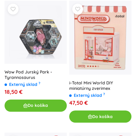
Wow Pod Jurský Park -
Tyrannosaurus
i-Total Mini World DIY
?
Externý sklad
miniatúrny zverimex
18,50 €
?
Externý sklad
47,50 €
Do košíka
Do košíka