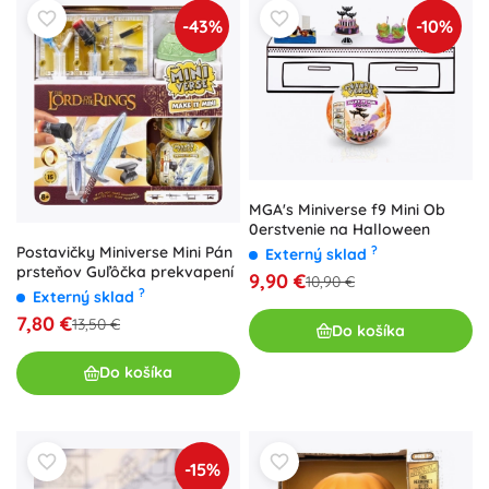
-43%
-10%
MGA's Miniverse f9 Mini Ob
0erstvenie na Halloween
Postavičky Miniverse Mini Pán
?
Externý sklad
prsteňov Guľôčka prekvapení
9,90 €
10,90 €
?
Externý sklad
7,80 €
13,50 €
Do košíka
Do košíka
-15%