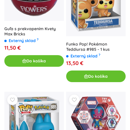
Guľa s prekvapením Kvety
Max Bricks
?
Externý sklad
Funko Pop! Pokémon
11,50 €
Teddiursa #985 - 1 kus
?
Externý sklad
Do košíka
13,50 €
Do košíka