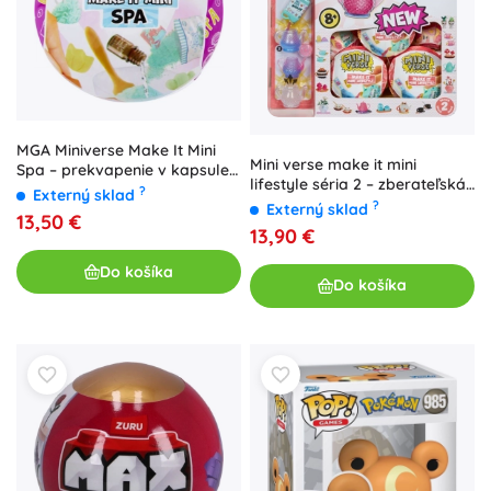
MGA Miniverse Make It Mini
Mini verse make it mini
Spa – prekvapenie v kapsule
lifestyle séria 2 – zberateľská
(1 kus)
?
Externý sklad
prekvapivá kapsula 1 ks
?
Externý sklad
13,50 €
13,90 €
Do košíka
Do košíka