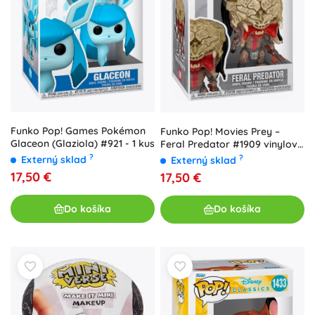
Funko Pop! Games Pokémon
Funko Pop! Movies Prey –
Glaceon (Glaziola) #921 - 1 kus
Feral Predator #1909 vinylová
figúrka
?
?
Externý sklad
Externý sklad
17,50 €
17,50 €
Do košíka
Do košíka