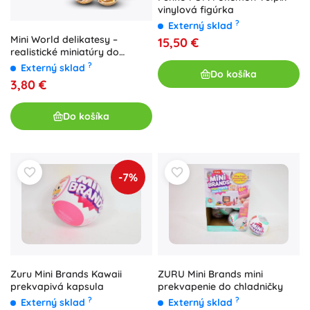
vinylová figúrka
?
Externý sklad
Mini World delikatesy –
15,50 €
realistické miniatúry do
detskej kuchynky
?
Externý sklad
Do košíka
3,80 €
Do košíka
-7%
Zuru Mini Brands Kawaii
ZURU Mini Brands mini
prekvapivá kapsula
prekvapenie do chladničky
?
?
Externý sklad
Externý sklad