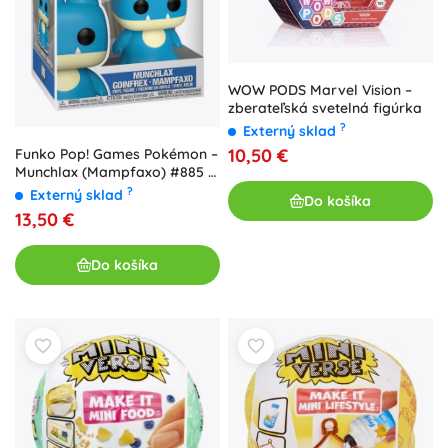
WOW PODS Marvel Vision –
zberateľská svetelná figúrka
?
Externý sklad
10,50 €
Funko Pop! Games Pokémon –
Munchlax (Mampfaxo) #885 -
1 kus
?
Externý sklad
Do košíka
13,50 €
Do košíka