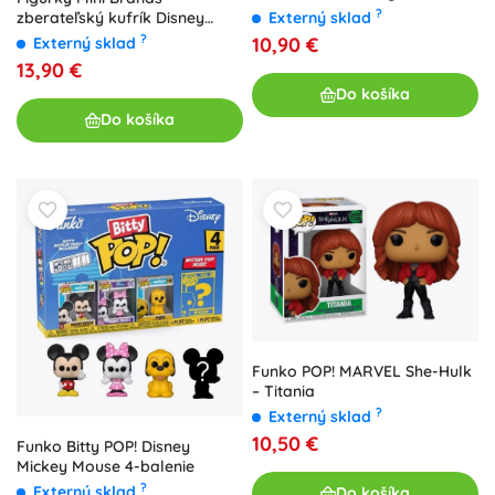
?
Externý sklad
zberateľský kufrík Disney
Store
?
10,90 €
Externý sklad
13,90 €
Do košíka
Do košíka
Funko POP! MARVEL She-Hulk
– Titania
?
Externý sklad
10,50 €
Funko Bitty POP! Disney
Mickey Mouse 4-balenie
?
Externý sklad
Do košíka