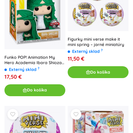
Figurky mini verse make it
mini spring – jarné miniatúry
?
Externý sklad
Funko POP! Animation My
11,50 €
Hero Academia Ibara Shiozaki
#1192 - 1 kus
?
Externý sklad
Do košíka
17,50 €
Do košíka