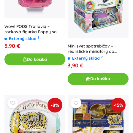
Wow! PODS Trollovia –
rocková figúrka Poppy so
svetlom
?
Externý sklad
5,90 €
Mini svet spotrebičov –
realistické miniatúry do
kuchynky
?
Externý sklad
Do košíka
3,90 €
Do košíka
-8%
-15%