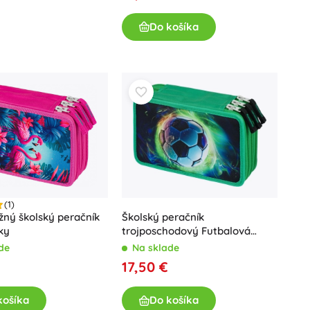
Art
Oslavy
Do košíka
Kostýmy
Doplnky ku kostýmom
One Piece
Halloween
Veľká noc
Gábikin kúzelný domček
Hračky pre najmenších
Hrkalky, hryzátka a cumlíky
Avatar
Interaktívne hračky
(1)
Školský peračník
žný školský peračník
Skladačky, zatĺkačky, kocky
trojposchodový Futbalová
ky
Maznáčikovia a usínáčikovia
Lopta
Na sklade
de
Jazdiace a ťahacie hračky
17,50 €
+
Zobraziť viac
Do košíka
košíka