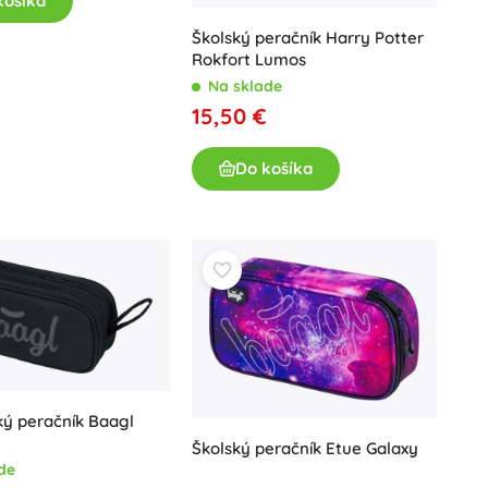
košíka
Školský peračník Harry Potter
Rokfort Lumos
Na sklade
15,50 €
Do košíka
ký peračník Baagl
Školský peračník Etue Galaxy
de