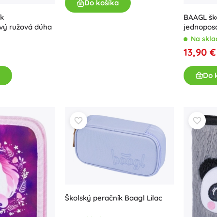
Do košíka
BAAGL šk
ík
jednopos
vý ružová dúha
Na skla
13,90 €
Do 
Školský peračník Baagl Lilac