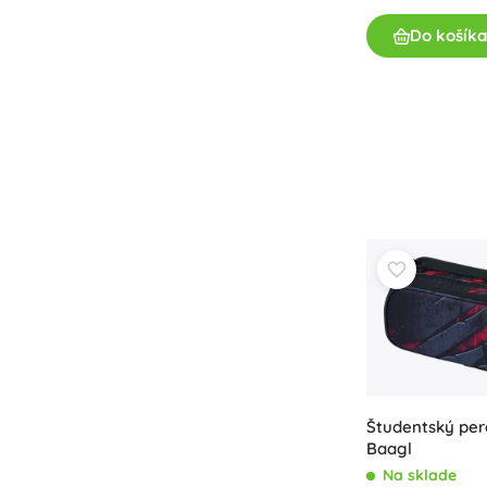
Do košíka
Študentský per
Baagl
Na sklade