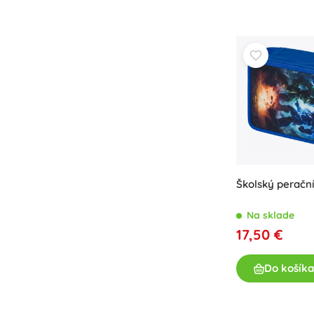
Výbava pre deti
Bezpečnosť
Kŕmenie a dojčenie
Kúpanie
Kočíky
Spánok
+
Zobraziť viac
Elektronické hračky
Školský perační
Hračky na diaľkové ovládanie
Herné konzoly
Na sklade
Drony
17,50 €
Hodinky
Mikroskopy a ďalekohľady
Do košíka
+
Zobraziť viac