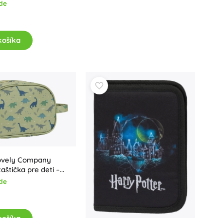
de
Darčekové poukazy
košíka
Lovely Company
aštička pre deti –
y
de