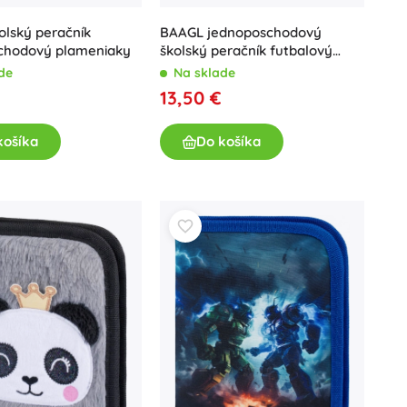
olský peračník
BAAGL jednoposchodový
chodový plameniaky
školský peračník futbalový
hráč
de
Na sklade
13,50 €
košíka
Do košíka