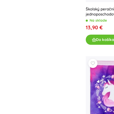
Školský peračn
jednoposchodo
Na sklade
13,90 €
Do košíka