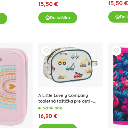
15,50 €
15,50 €
Do 
Do košíka
A Little Lovely Company
toaletná taštička pre deti –
Vozidlá
Na sklade
16,90 €