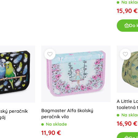
behavior
Na skla
Pre dievčatká
15,90 €
Šperky
Do 
Kabelky
Šperkovnice
A Little 
toaletná t
Bagmaster Alfa školský
ský peračník
Dinosaur
Na skla
peračník víla
gáj
16,90 €
Na sklade
11,90 €