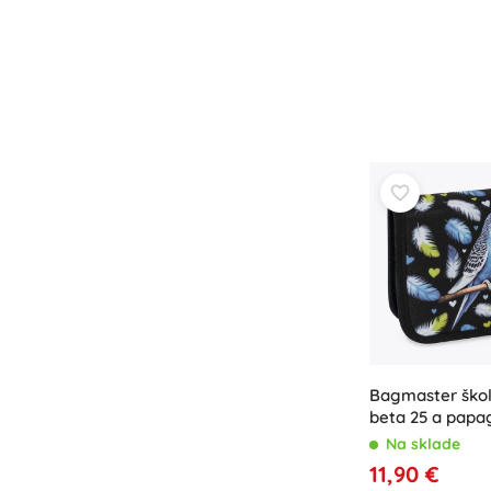
Príslušenstvo
Batérie
Náhradné diely
Pumpičky
Vybavenie predajní
Bagmaster škol
beta 25 a papa
Na sklade
11,90 €