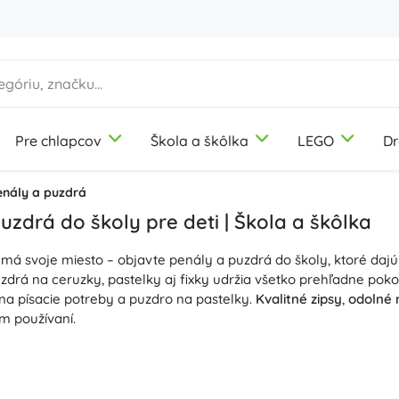
Pre chlapcov
Škola a škôlka
LEGO
Dr
1-3 roky
1-3 roky
1-3 roky
Výtvarné potreby
Duplo
Motorické hračky
Témy
enály a puzdrá
Modelína
Dinosaury
uzdrá do školy pre deti | Škola a škôlka
Pastelky
Železnica
má svoje miesto – objavte penály a puzdrá do školy, ktoré da
Fixky
Jednorožce
9-12 rokov
9-12 rokov
9-12 rokov
Icons
Didaktické hračky
zdrá na ceruzky, pastelky aj fixky udržia všetko prehľadne poko
Pečiatky
Princezné
na písacie potreby a puzdro na pastelky.
Kvalitné zipsy
,
odolné 
Zástery a obrusy
Vojaci
m používaní.
+
+
Pozri viac
Zobraziť viac
Disney
Stavebnice
volíte jednokomorový penál, dvojkomorové puzdro alebo trojpos
busy a ploché etue. Vnútorné gumičky a pútka bezpečne fixujú 
riehľadné vrecko na rozvrh hodín uľahčí plánovanie.
Prehľadná o
Fľaše na pitie
Kreatívne a náučné hračky