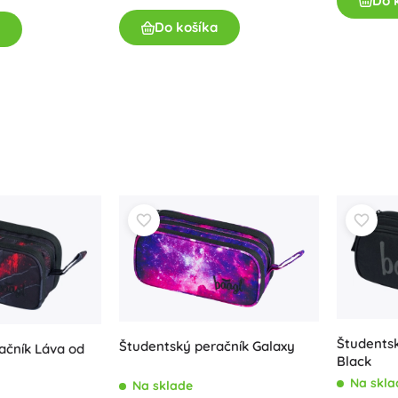
Do 
Do košíka
Študents
Študentský peračník Galaxy
ačník Láva od
Black
Na skla
Na sklade