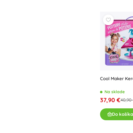
Výbava pre deti
Bezpečnosť
Kŕmenie a dojčenie
Kúpanie
Kočíky
Spánok
+
Zobraziť viac
Elektronické hračky
Cool Maker Ker
Hračky na diaľkové ovládanie
Herné konzoly
Na sklade
Drony
37,90 €
40,90
Hodinky
Mikroskopy a ďalekohľady
Do košíka
+
Zobraziť viac