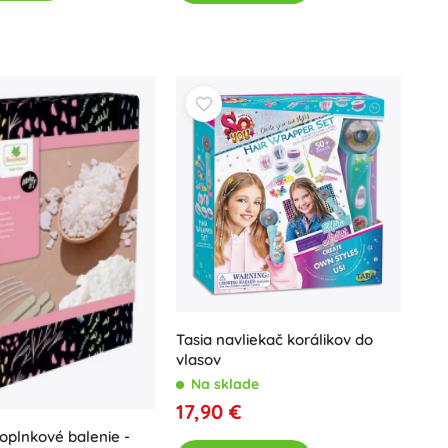
Tasia navliekač korálikov do
vlasov
Na sklade
17,90 €
doplnkové balenie -