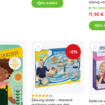
sójový vo
Do košíka
Na skla
11,90 €
Do 
-6%
(1)
Šikovný stolár – drevená
Sada na v
stolárska sada pre deti