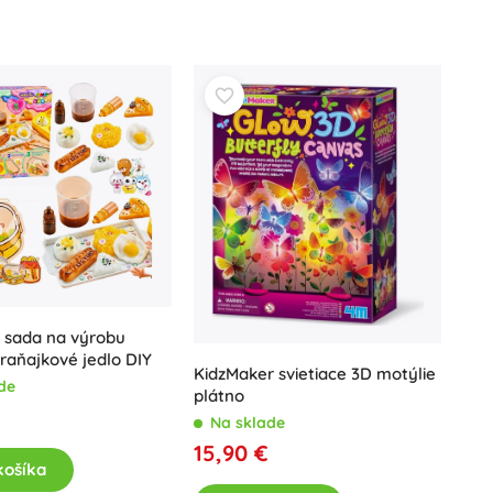
Darčekové poukazy
 sada na výrobu
 raňajkové jedlo DIY
KidzMaker svietiace 3D motýlie
de
plátno
Na sklade
15,90 €
košíka