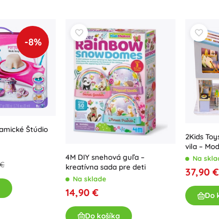
Zbrane
Pistole
Meče a dýky
-8%
Striekacie pištole
Luky
Kuše
+
Zobraziť viac
Detské oblečenie
amické Štúdio
Dojčenské oblečenie
2Kids To
vila – Mo
Tričká
4M DIY snehová guľa –
Na skla
Mikiny a svetre
 €
kreatívna sada pre deti
37,90 €
Obuv
Na sklade
Ponožky a pančuchy
14,90 €
Do 
+
Zobraziť viac
Do košíka