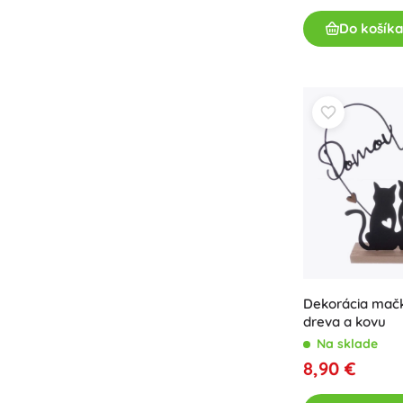
Do košíka
Dekorácia mač
dreva a kovu
Na sklade
8,90 €