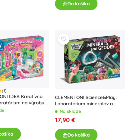
Do košíka
(1)
NI IDEA Kreatívna
CLEMENTONI Science&Play:
oratórium na výrobu
Laboratórium minerálov a
vačov
geód
de
Na sklade
€
17,90 €
košíka
Do košíka