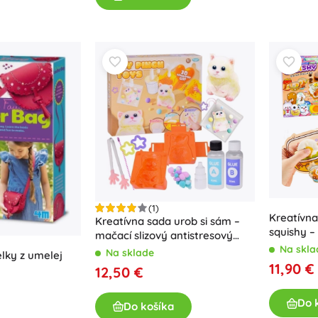
Pre dievčatká
Šperky
Kabelky
Šperkovnice
(1)
Kreatívna
Kreatívna sada urob si sám –
squishy –
mačací slizový antistresový
prívesok
Na skla
Na sklade
lky z umelej
11,90 €
12,50 €
Do 
Do košíka