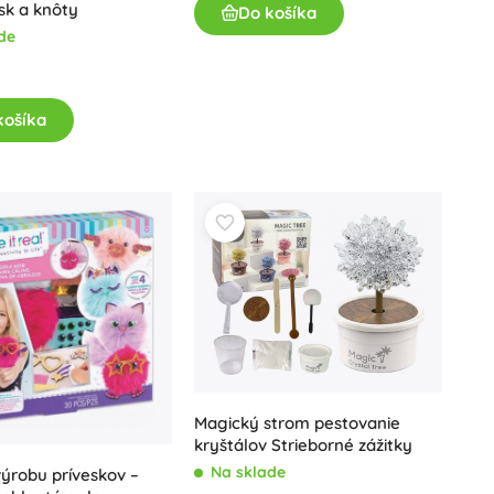
sk a knôty
Do košíka
de
košíka
Magický strom pestovanie
kryštálov Strieborné zážitky
Na sklade
ýrobu príveskov –