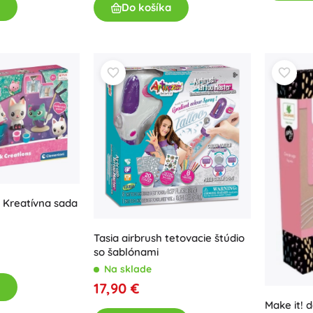
Do košíka
 Kreatívna sada
Tasia airbrush tetovacie štúdio
so šablónami
Na sklade
17,90 €
Make it! 