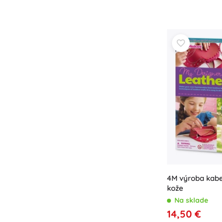
Príslušenstvo
Batérie
Náhradné diely
Pumpičky
Vybavenie predajní
4M výroba kabe
kože
Na sklade
14,50 €