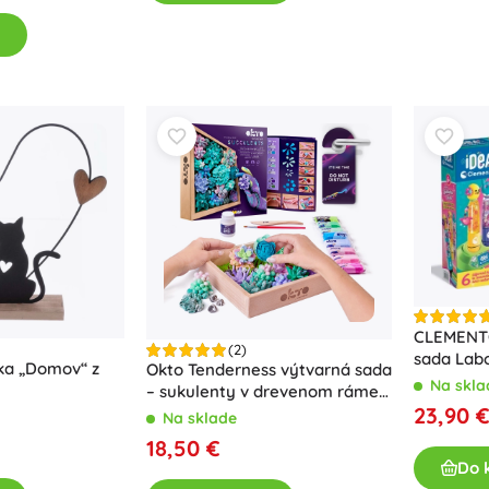
CLEMENTO
(2)
sada Lab
ka „Domov“ z
Okto Tenderness výtvarná sada
zvýrazňo
Na skla
– sukulenty v drevenom ráme
23,90 
21 × 21 cm
Na sklade
18,50 €
Do 