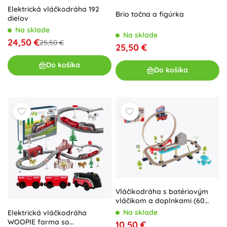
Elektrická vláčkodráha 192
Brio točna a figúrka
dielov
Na sklade
Na sklade
24,50 €
25,50 €
25,50 €
Do košíka
Do košíka
Vláčikodráha s batériovým
vláčikom a doplnkami (60
dielov)
Na sklade
Elektrická vláčkodráha
WOOPIE farma so
10,50 €