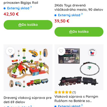
princezien Bigjigs Rail
2Kids Toys drevená
?
Externý sklad
vláčikodráha mesto, 90 dielov
42,50 €
?
Externý sklad
39,50 €
Do košíka
Do košíka
(1)
Vlaková súprava s Parným
Drevený vlakový súprava pre
Rušňom na Batérie so
deti 69 dielov
Svetlom a Zvukom
?
Externý sklad
?