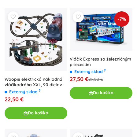
-7%
Vláčik Express so železničným
priecestím
?
Externý sklad
27,50 €
Woopie elektrická nákladná
29,50 €
vláčikodráha XXL, 90 dielov
?
Externý sklad
Do košíka
22,50 €
Do košíka