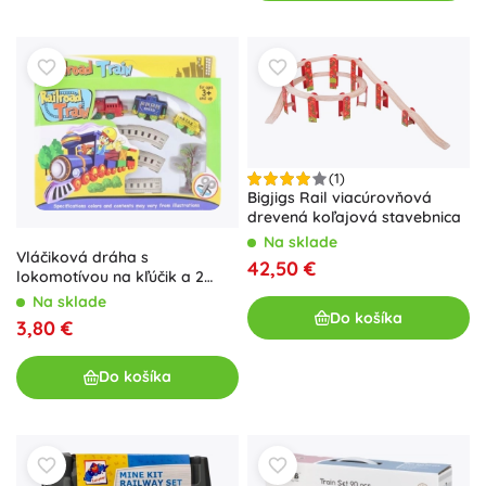
(1)
Bigjigs Rail viacúrovňová
drevená koľajová stavebnica
Na sklade
Vláčiková dráha s
42,50 €
lokomotívou na kľúčik a 2
vagónmi
Na sklade
Do košíka
3,80 €
Do košíka