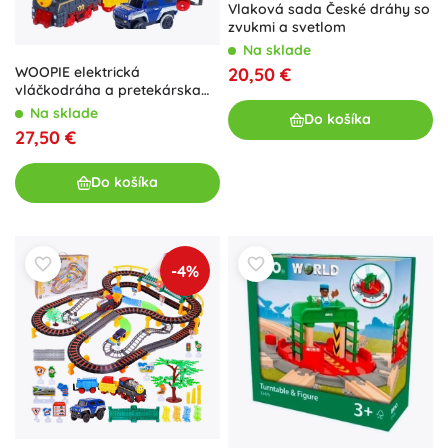
Vlaková sada České dráhy so
zvukmi a svetlom
Na sklade
20,50 €
WOOPIE elektrická
vláčkodráha a pretekárska
dráha 2v1 s viaduktom,
Na sklade
Do košíka
vlakom a autom, 192 dielov
27,50 €
Do košíka
-4%