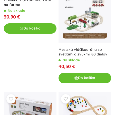
na farme
Na sklade
30,90 €
Do košíka
Mestská vláčikodráha so
svetlami a zvukmi, 80 dielov
Na sklade
40,50 €
Do košíka