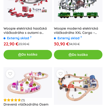
Woopie elektrická hasičská
Woopie moderná elektrická
vláčkodráha s autami a
vláčkodráha XXL Cargo –
helikoptérou, 92 dielov
stavebnica 128 dielov
?
?
Externý sklad
Externý sklad
22,90 €
30,90 €
23,90 €
34,90 €
Do košíka
Do košíka
(1)
Drevená vláčkodráha Osem