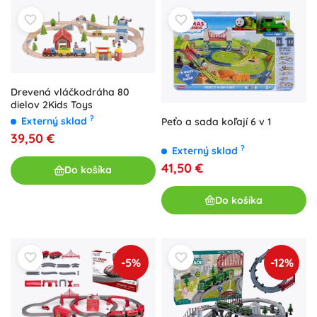
Drevená vláčkodráha 80
dielov 2Kids Toys
?
Externý sklad
Peťo a sada koľají 6 v 1
39,50 €
?
Externý sklad
41,50 €
Do košíka
Do košíka
-5%
-12%