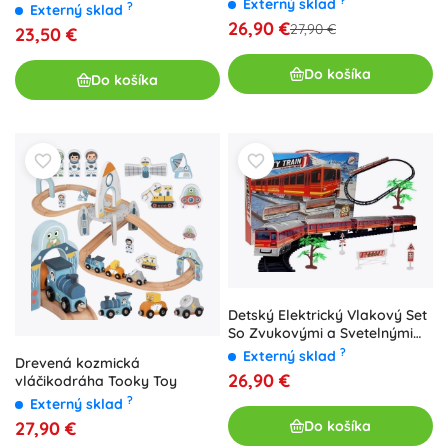
?
Externý sklad
92 dielov
?
Externý sklad
26,90 €
27,90 €
23,50 €
Do košíka
Do košíka
Detský Elektrický Vlakový Set
So Zvukovými a Svetelnými
Efektami
?
Externý sklad
Drevená kozmická
26,90 €
vláčikodráha Tooky Toy
?
Externý sklad
Do košíka
27,90 €