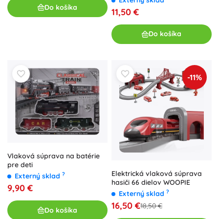
Do košíka
11,50 €
Do košíka
-11%
Vlaková súprava na batérie
pre deti
Elektrická vlaková súprava
?
Externý sklad
hasiči 66 dielov WOOPIE
9,90 €
?
Externý sklad
16,50 €
18,50 €
Do košíka