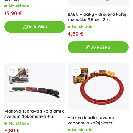
Na sklade
13,90 €
BABU vláčiky – drevená koľaj
rozbočka 9,5 cm, 2 ks
Na sklade
Do košíka
4,80 €
Do košíka
Vlaková súprava s koľajami a
svetlom (lokomotíva + 3
Vlak na kľúčik s dvoma
vagóny)
vagónmi a koľajnicami
Na sklade
Na sklade
5,80 €