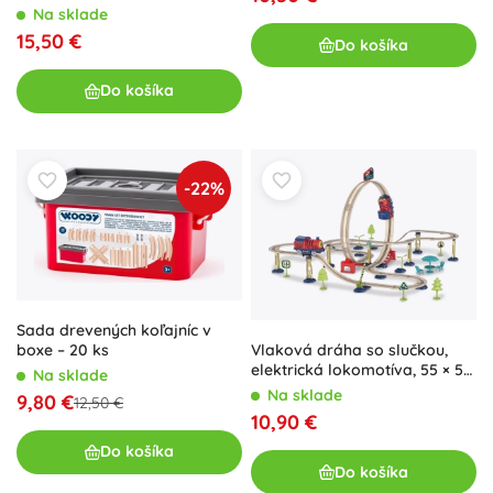
zvieratkami, 70 dielov
Na sklade
15,50 €
Do košíka
Do košíka
-22%
Sada drevených koľajníc v
boxe – 20 ks
Vlaková dráha so slučkou,
elektrická lokomotíva, 55 × 52
Na sklade
× 36,5 cm
Na sklade
9,80 €
12,50 €
10,90 €
Do košíka
Do košíka