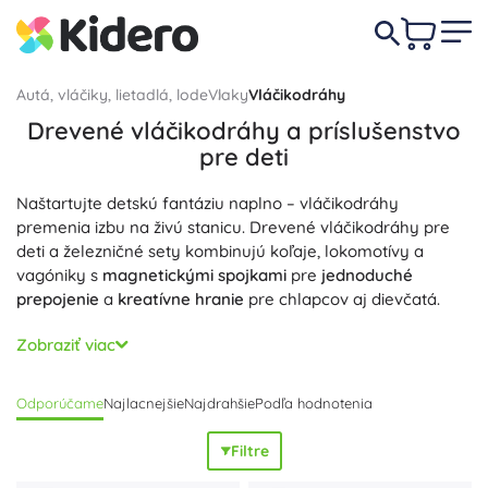
Autá, vláčiky, lietadlá, lode
Vlaky
Vláčikodráhy
Drevené vláčikodráhy a príslušenstvo
pre deti
Naštartujte detskú fantáziu naplno – vláčikodráhy
premenia izbu na živú stanicu. Drevené vláčikodráhy pre
deti a železničné sety kombinujú koľaje, lokomotívy a
vagóniky s
magnetickými spojkami
pre
jednoduché
prepojenie
a
kreatívne hranie
pre chlapcov aj dievčatá.
Vyberte si štartovací set alebo si postavte rozsiahlu trať z
Zobraziť viac
drevených koľajníc, výhybiek, mostov a tunelov. Kvalitné
drevo,
hladko brúsené
hrany a
bezpečné materiály
Odporúčame
Najlacnejšie
Najdrahšie
Podľa hodnotenia
prinášajú
odolnosť
a dlhú životnosť. Modulárny systém a
kompatibilné rozšírenia
umožňujú ľubovoľné kombinácie aj
Filtre
postupné dopĺňanie o príslušenstvo. Vláčikodráha rozvíja
jemnú motoriku
,
logické myslenie
a
spoluprácu
detí od 3