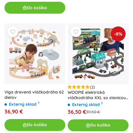
Do košíka
-8%
(2)
Viga drevená vláčkodráha 62
WOOPIE elektrická
dielov
vláčkodráha XXL so stanicou
a mestečkom, 108 dielov
?
?
Externý sklad
Externý sklad
36,90 €
36,50 €
39,50 €
Do košíka
Do košíka