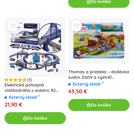
Do košíka
Thomas a priatelia – dodávka
sudov Začni a vystreľ
(3)
železničný set s motorovým
?
Externý sklad
Elektrická policajná
Tomášom
vláčkodráha s autami, 92
43,50 €
dielov, 300 cm
?
Externý sklad
21,90 €
Do košíka
Do košíka