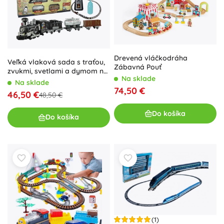
Drevená vláčkodráha
Veľká vlaková sada s traťou,
Zábavná Pouť
zvukmi, svetlami a dymom na
Na sklade
diaľkové ovládanie
Na sklade
74,50 €
46,50 €
48,50 €
Do košíka
Do košíka
(1)