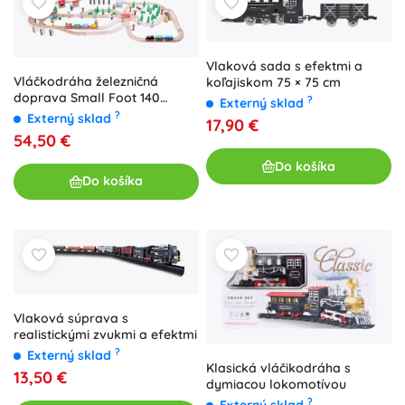
Vlaková sada s efektmi a
Vláčkodráha železničná
koľajiskom 75 × 75 cm
doprava Small Foot 140
?
Externý sklad
dielov
?
Externý sklad
17,90 €
54,50 €
Do košíka
Do košíka
Vlaková súprava s
realistickými zvukmi a efektmi
?
Externý sklad
Klasická vláčikodráha s
13,50 €
dymiacou lokomotívou
?
Externý sklad