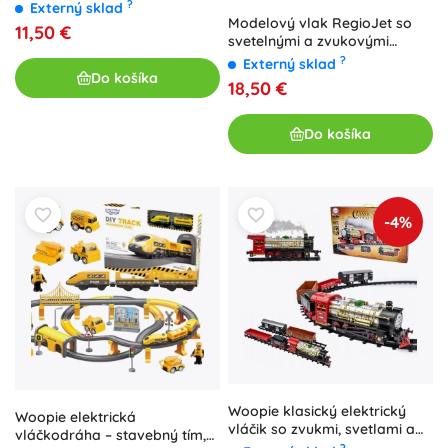
?
Externý sklad
Modelový vlak RegioJet so
11,50 €
svetelnými a zvukovými
efektmi
?
Externý sklad
Do košíka
18,50 €
Do košíka
-4%
Woopie klasický elektrický
Woopie elektrická
vláčik so zvukmi, svetlami a
vláčkodráha – stavebný tím,
dymom – sada 29 dielov