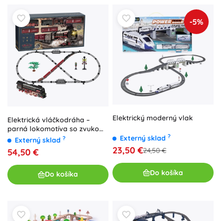
-5%
Elektrický moderný vlak
Elektrická vláčkodráha –
parná lokomotíva so zvukom,
?
svetlom a dymom na batérie
Externý sklad
?
Externý sklad
23,50 €
24,50 €
54,50 €
Do košíka
Do košíka