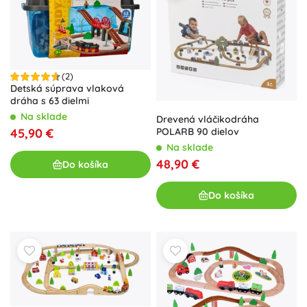
(2)
Detská súprava vlaková
dráha s 63 dielmi
Na sklade
Drevená vláčikodráha
45,90 €
POLARB 90 dielov
Na sklade
48,90 €
Do košíka
Do košíka