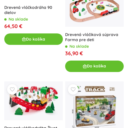
Drevená vláčkodráha 90
dielov
Na sklade
64,50 €
Drevená vláčiková súprava
Do košíka
Farma pre deti
Na sklade
36,90 €
Do košíka
Drevená vláčkodráha Život