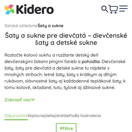
Detské oblečenie
Šaty a sukne
Šaty a sukne pre dievčatá – dievčenské
šaty a detské sukne
Roztočte kolovú sukňu a rozžiarte detský deň
dievčenskými šatami plnými farieb a
pohodlia
. Dievčenské
šaty, šaty pre dievčatá a detské sukne tu nájdete v
mnohých strihoch: letné šaty, šaty s krátkym aj dlhým
rukávom, slávnostné šaty aj každodenné teplákové šaty; k
tomu kolové, skladané, tutu, tylové aj džínsové sukne.
Šaty a sukne sú ušité z
kvalitných materiálov
, ako je
Zobraziť viac
bavlna, biobavlna a viskóza s elastanom – sú
priedušné
,
príjemné na pokožke
a držia tvar; mäkký tyl a džínsovina
Odporúčame
Najlacnejšie
Najdrahšie
Podľa hodnotenia
dodajú outfitu
štýl
. Bavlnené šaty, džínsové šaty aj
princeznovské šaty majú praktické detaily: elastický či
Filtre
nastaviteľný pás, podšívku, volány, vrecká a kvalitné