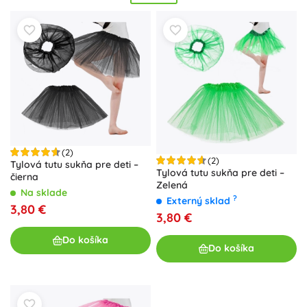
zapínanie pre
komfortné nosenie
po celý deň. Vyberiete si
z mnohých farieb, vzorov a motívov – kvety, bodky, pruhy
aj jednofarebné kúsky s trblietavými akcentmi. Šaty a
sukne vo veľkostiach pre batoľatá, predškolákov aj
školákov padnú vďaka strihom A-line či empírovej línii
skvelo
každej postave. Ľahko ich skombinujete s legínami a
pančuchami, takže vytvoríte
praktické
,
univerzálne
outfity
do škôlky aj školy, na oslavy, fotenie aj prázdniny s
jednoduchou údržbou
a
dlhotrvajúcim komfortom
.
(2)
(2)
Tylová tutu sukňa pre deti –
Tylová tutu sukňa pre deti –
čierna
Zelená
Na sklade
?
Externý sklad
3,80 €
3,80 €
Do košíka
Do košíka