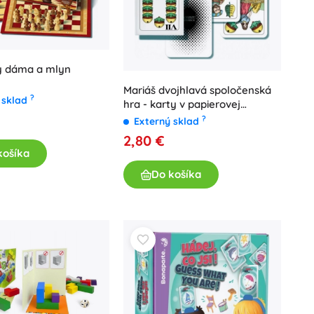
y dáma a mlyn
Mariáš dvojhlavá spoločenská
?
 sklad
hra - karty v papierovej
krabičke
?
Externý sklad
2,80 €
košíka
Do košíka