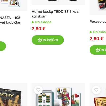
Herné kocky TEDDIES 6 ks s
kalíškom
NASTA – 108
Pexeso a
Na sklade
ovej krabičke
2,80 €
Na skla
2,80 €
Do košíka
Do 