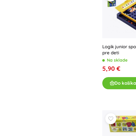
Výbava pre deti
Bezpečnosť
Kŕmenie a dojčenie
Kúpanie
Kočíky
Spánok
Logik junior sp
pre deti
+
Zobraziť viac
Na sklade
5,90 €
Elektronické hračky
Do košíka
Hračky na diaľkové ovládanie
Herné konzoly
Drony
Hodinky
Mikroskopy a ďalekohľady
+
Zobraziť viac