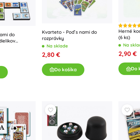
Pre dievčatká
Šperky
Kabelky
Herné koc
Kvarteto - Poď s nami do
Šperkovnice
ami do
(6 ks)
rozprávky
dielikov
Na skla
Na sklade
a
2,90 €
2,80 €
Do 
Do košíka