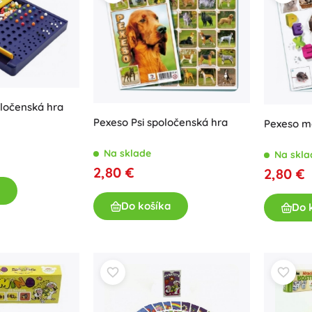
Zbrane
Pistole
Meče a dýky
Striekacie pištole
Luky
Kuše
oločenská hra
Pexeso Psi spoločenská hra
+
Zobraziť viac
Pexeso m
Na sklade
Na skla
Detské oblečenie
2,80 €
2,80 €
Dojčenské oblečenie
Do košíka
Do 
Tričká
Mikiny a svetre
Obuv
Ponožky a pančuchy
+
Zobraziť viac