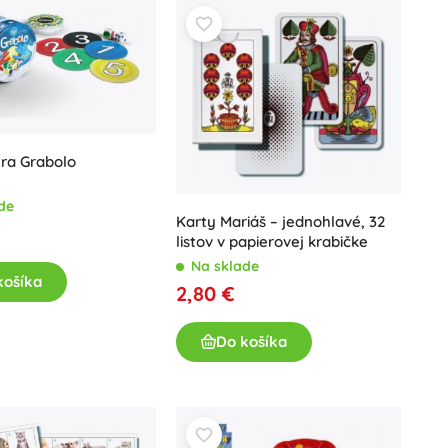
Art
Oslavy
Kostýmy
Doplnky ku kostýmom
One Piece
Halloween
Veľká noc
ra Grabolo
Gábikin kúzelný domček
de
Karty Mariáš – jednohlavé, 32
Hračky pre najmenších
listov v papierovej krabičke
Hrkalky, hryzátka a cumlíky
Na sklade
Avatar
košíka
Interaktívne hračky
2,80 €
Skladačky, zatĺkačky, kocky
Do košíka
Maznáčikovia a usínáčikovia
Jazdiace a ťahacie hračky
+
Zobraziť viac