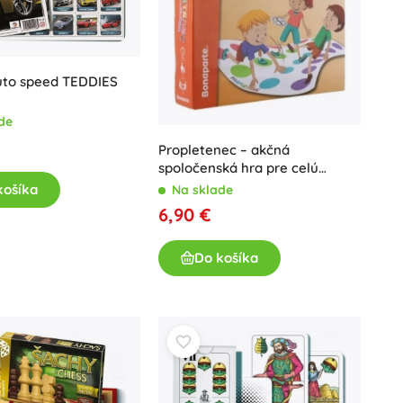
uto speed TEDDIES
de
Propletenec – akčná
spoločenská hra pre celú
rodinu
košíka
Na sklade
6,90 €
Do košíka