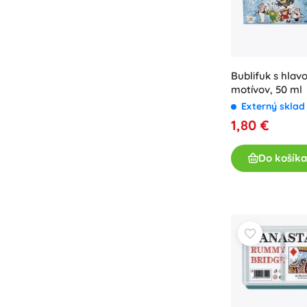
Bublifuk s hla
motívov, 50 ml
Externý skla
1,80 €
Do košíka