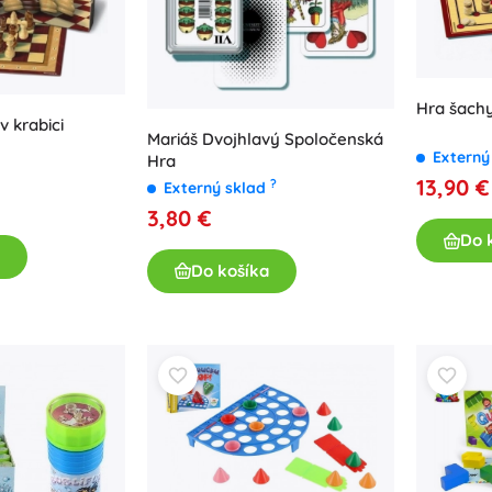
Hra šach
 krabici
Mariáš Dvojhlavý Spoločenská
Externý
Hra
13,90 €
?
Externý sklad
3,80 €
Do 
Do košíka