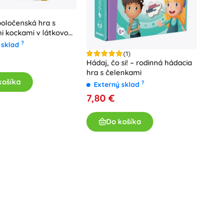
oločenská hra s
i kockami v látkovom
?
 sklad
(1)
Hádaj, čo si! – rodinná hádacia
hra s čelenkami
košíka
?
Externý sklad
7,80 €
Do košíka