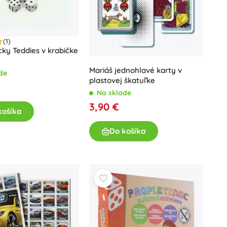
Darčekové poukazy
(1)
ky Teddies v krabičke
Mariáš jednohlavé karty v
de
plastovej škatuľke
Na sklade
3,90 €
košíka
Do košíka