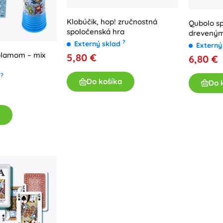
Klobúčik, hop! zručnostná
Qubolo sp
spoločenská hra
dreveným
vrecúšku
?
Externý sklad
Externý
volamom – mix
5,80 €
6,80 €
?
d
Do košíka
Do 