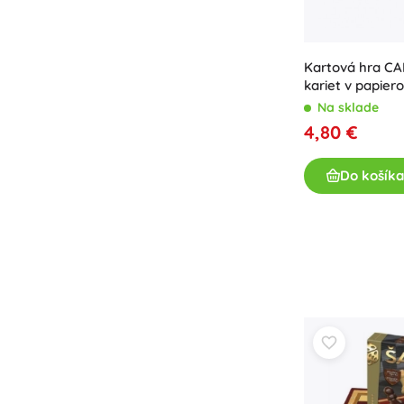
Kartová hra CA
kariet v papier
Na sklade
4,80 €
Do košíka