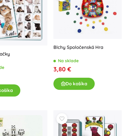
Hračky do vane
Blchy Spoločenská Hra
ačky
Na sklade
de
3,80 €
Knihy
Do košíka
Pracovné a zábavné zošity
košíka
Pre najmenších
Doplnky ku knihám
Pre malých rozprávačov
Pohľadnice
+
Zobraziť viac