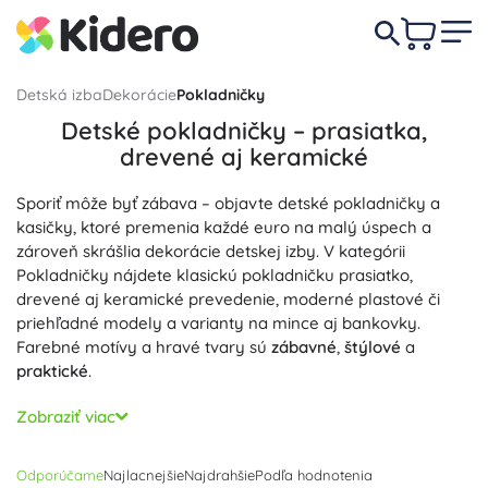
Detská izba
Dekorácie
Pokladničky
Detské pokladničky – prasiatka,
drevené aj keramické
Sporiť môže byť zábava – objavte detské pokladničky a
kasičky, ktoré premenia každé euro na malý úspech a
zároveň skrášlia dekorácie detskej izby. V kategórii
Pokladničky nájdete klasickú pokladničku prasiatko,
drevené aj keramické prevedenie, moderné plastové či
priehľadné modely a varianty na mince aj bankovky.
Farebné motívy a hravé tvary sú
zábavné
,
štýlové
a
praktické
.
Každá pokladnička je navrhnutá na jednoduché
Zobraziť viac
používanie: praktický otvor na vkladanie mincí aj zložených
bankoviek a pri mnohých modeloch vyberateľný uzáver na
Odporúčame
Najlacnejšie
Najdrahšie
Podľa hodnotenia
pohodlné vysypanie. Drevená pokladnička vyniká