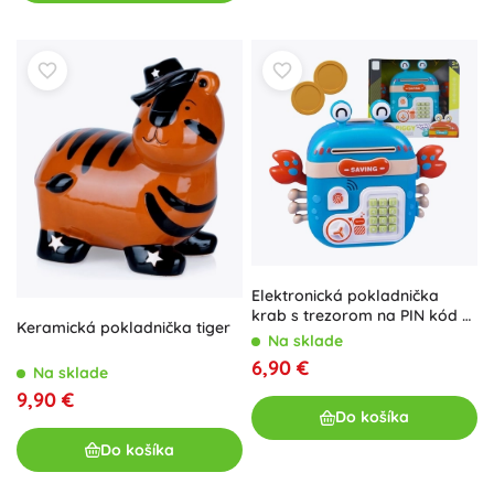
Elektronická pokladnička
krab s trezorom na PIN kód –
Keramická pokladnička tiger
WOOPIE, modrá
Na sklade
6,90 €
Na sklade
9,90 €
Do košíka
Do košíka