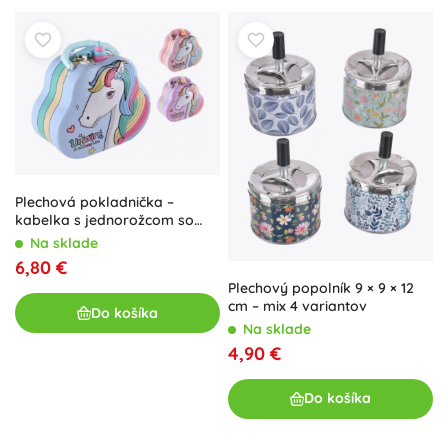
Plechová pokladnička –
kabelka s jednorožcom so
zámkom 15 × 14 cm
Na sklade
6,80 €
Plechový popolník 9 × 9 × 12
cm – mix 4 variantov
Do košíka
Na sklade
4,90 €
Do košíka