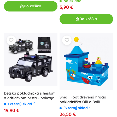
Na sklade
Do košíka
3,90 €
Do košíka
Detská pokladnička s heslom
Small Foot drevená hracia
a odtlačkom prsta - policajné
pokladnička Olli a Bolli
auto – Čierna
?
Externý sklad
?
Externý sklad
19,90 €
26,50 €