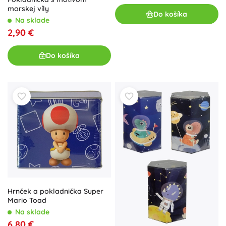
morskej víly
Do košíka
Na sklade
2,90 €
Do košíka
Hrnček a pokladnička Super
Mario Toad
Na sklade
6,80 €