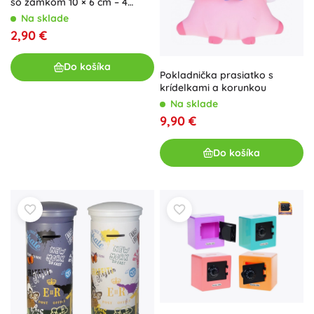
so zámkom 10 × 6 cm – 4
farby
Na sklade
2,90 €
Do košíka
Pokladnička prasiatko s
krídelkami a korunkou
Na sklade
9,90 €
Do košíka