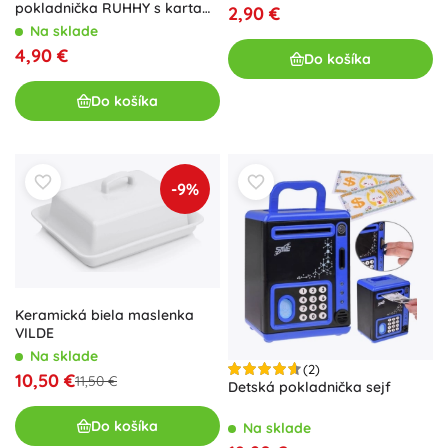
pokladnička RUHHY s kartami
2,90 €
cieľov
Na sklade
4,90 €
Do košíka
Do košíka
-9%
Keramická biela maslenka
VILDE
Na sklade
(2)
10,50 €
11,50 €
Detská pokladnička sejf
Do košíka
Na sklade