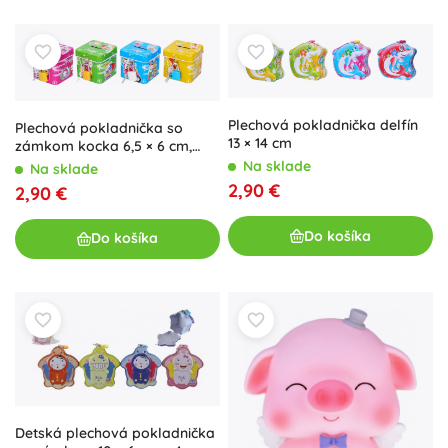
Plechová pokladnička delfín
Plechová pokladnička so
13 × 14 cm
zámkom kocka 6,5 × 6 cm,
viac farieb
Na sklade
Na sklade
2,90 €
2,90 €
Do košíka
Do košíka
Detská plechová pokladnička