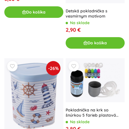
Detská pokladnička s
Do košíka
vesmírnym motívom
Na sklade
2,90 €
Do košíka
-26%
Pokladnička na krk so
šnúrkou 5 farieb plastová
vodotesná
Na sklade
2,80 €