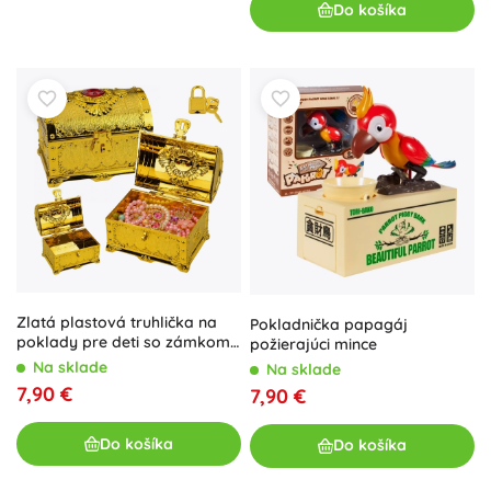
Do košíka
Zlatá plastová truhlička na
Pokladnička papagáj
poklady pre deti so zámkom
požierajúci mince
a 2 kľúčikmi
Na sklade
Na sklade
7,90 €
7,90 €
Do košíka
Do košíka