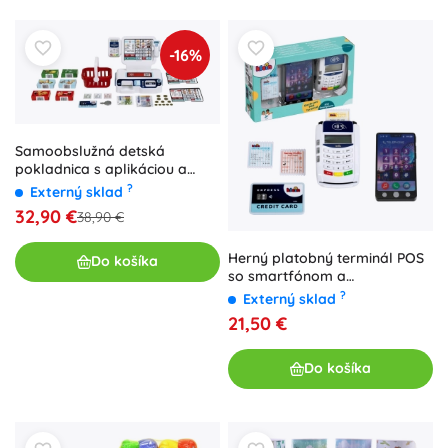
-16%
Samoobslužná detská
pokladnica s aplikáciou a
príslušenstvom
?
Externý sklad
32,90 €
38,90 €
Herný platobný terminál POS
Do košíka
so smartfónom a
príslušenstvom KLEIN
?
Externý sklad
21,50 €
Do košíka