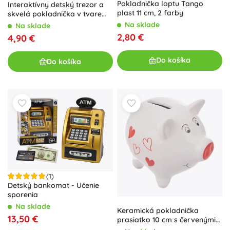
Pokladnička loptu Tango
Interaktívny detský trezor a
plast 11 cm, 2 farby
skvelá pokladnička v tvare
kraba 4v1 WOOPIE
Na sklade
Na sklade
2,80 €
4,90 €
Do košíka
Do košíka
(1)
Detský bankomat - Učenie
sporenia
Na sklade
Keramická pokladnička
13,50 €
prasiatko 10 cm s červenými
srdiečkami