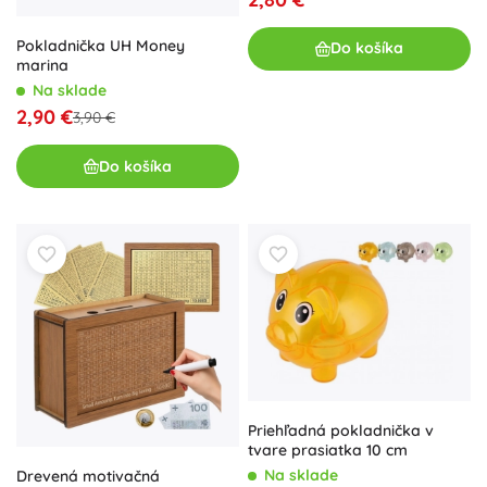
Pokladnička UH Money
Do košíka
marina
Na sklade
2,90 €
3,90 €
Do košíka
Priehľadná pokladnička v
tvare prasiatka 10 cm
Na sklade
Drevená motivačná