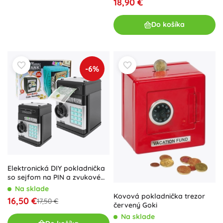
18,90 €
Do košíka
-6%
Elektronická DIY pokladnička
so sejfom na PIN a zvukové
efekty
Na sklade
Kovová pokladnička trezor
16,50 €
17,50 €
červený Goki
Na sklade