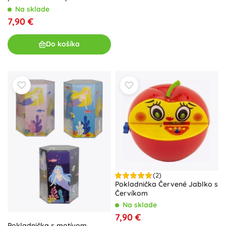
Na sklade
7,90 €
Do košíka
(2)
Pokladnička Červené Jablko s
Červíkom
Na sklade
7,90 €
Pokladnička s motívom