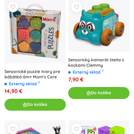
Sensorický kamarát šteňa s
kockami Clemmy
Senzorické puzzle tvary pre
?
Externý sklad
bábätká 6m+ Mom's Care
7,90 €
?
Externý sklad
14,90 €
Do košíka
Do košíka