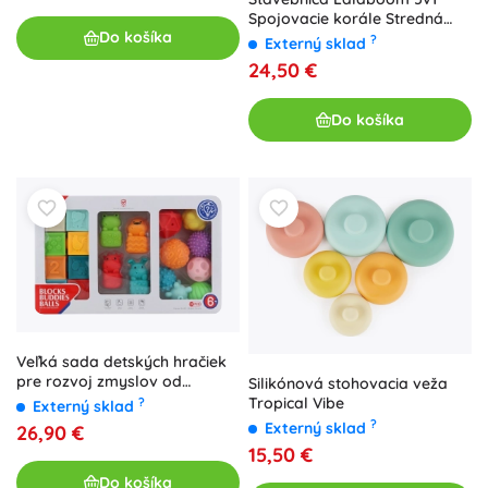
Spojovacie korále Stredná
Do košíka
sada 30 dielov
?
Externý sklad
24,50 €
Do košíka
Veľká sada detských hračiek
pre rozvoj zmyslov od
Silikónová stohovacia veža
Huanger
Tropical Vibe
?
Externý sklad
?
Externý sklad
26,90 €
15,50 €
Do košíka