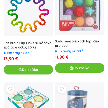
Sada senzorických loptičiek
Fat Brain Plip Links silikónové
pre deti
spájacie očká, 20 ks
?
Externý sklad
?
Externý sklad
11,90 €
13,90 €
Do košíka
Do košíka