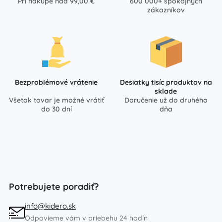
Pri nákupe nad 99,00 €
600 000+ spokojných
zákazníkov
Bezproblémové vrátenie
Desiatky tisíc produktov na
sklade
Všetok tovar je možné vrátiť
Doručenie už do druhého
do 30 dní
dňa
Potrebujete poradiť?
info@kidero.sk
Odpovieme vám v priebehu 24 hodín