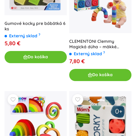
Gumové kocky pre bábätká 6
ks
?
Externý sklad
CLEMENTONI Clemmy
5,80 €
Magická dúha – mäkké
senzorické kocky, 9 ks
?
Externý sklad
Do košíka
7,80 €
Do košíka