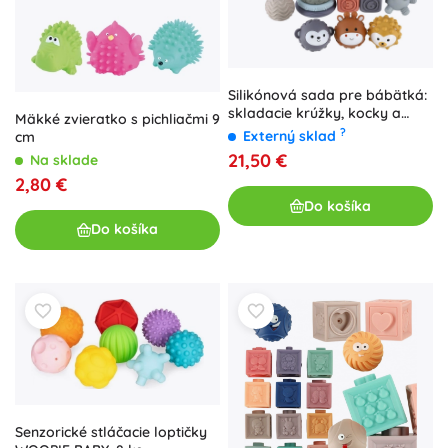
Silikónová sada pre bábätká:
skladacie krúžky, kocky a
Mäkké zvieratko s pichliačmi 9
senzorické loptičky 19 ks
?
Externý sklad
cm
21,50 €
Na sklade
2,80 €
Do košíka
Do košíka
Senzorické stláčacie loptičky