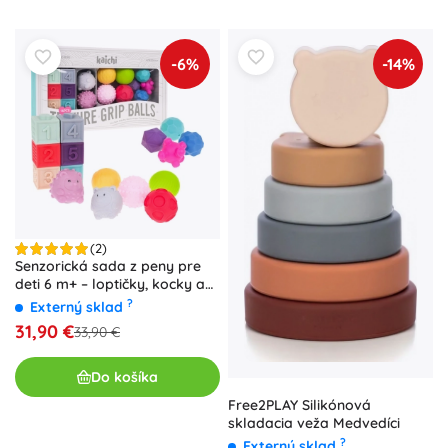
-6%
-14%
(2)
Senzorická sada z peny pre
deti 6 m+ – loptičky, kocky a
zvieratká, 16 ks
?
Externý sklad
31,90 €
33,90 €
Do košíka
Free2PLAY Silikónová
skladacia veža Medvedíci
?
Externý sklad