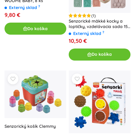
WOOPIE BABY, 8 ks
?
Externý sklad
9,80 €
(1)
Senzorické mäkké kocky a
loptičky, vzdelávacia sada 15
Do košíka
ks
?
Externý sklad
10,50 €
Do košíka
Senzorický košík Clemmy