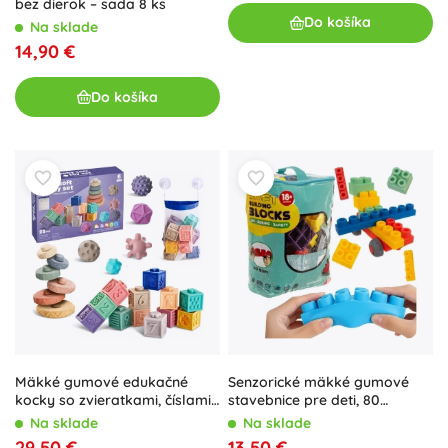
bez dierok – sada 8 ks
Do košíka
Na sklade
14,90 €
Do košíka
Mäkké gumové edukačné
Senzorické mäkké gumové
kocky so zvieratkami, číslami
stavebnice pre deti, 80
a vzormi (27 ks)
dielikov v puzdre
Na sklade
Na sklade
29,50 €
13,50 €