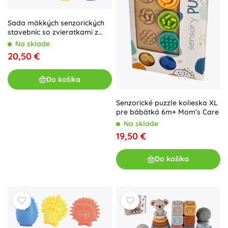
Sada mäkkých senzorických
stavebníc so zvieratkami z
eko gumy, 18 ks
Na sklade
20,50 €
Do košíka
Senzorické puzzle kolieska XL
pre bábätká 6m+ Mom’s Care
Na sklade
19,50 €
Do košíka