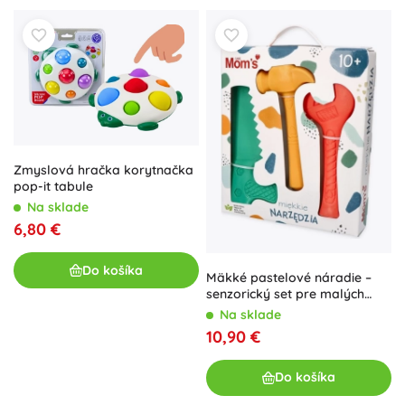
Zmyslová hračka korytnačka
pop-it tabule
Na sklade
6,80 €
Do košíka
Mäkké pastelové náradie –
senzorický set pre malých
kutilov
Na sklade
10,90 €
Do košíka