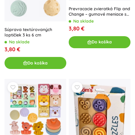
Prevracacie zvieratká Flip and
Change – gumové meniace sa
hračky
Na sklade
3,80 €
Súprava textúrovaných
loptičiek 3 ks 6 cm
Na sklade
Do košíka
3,80 €
Do košíka