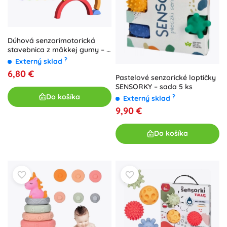
Dúhová senzorimotorická
stavebnica z mäkkej gumy – 5
dielov
?
Externý sklad
6,80 €
Pastelové senzorické loptičky
SENSORKY – sada 5 ks
Do košíka
?
Externý sklad
9,90 €
Do košíka