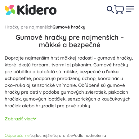
Hračky pre najmenších
Gumové hračky
Gumové hračky pre najmenších –
mäkké a bezpečné
Doprajte najmenším hrsť mäkkej radosti – gumové hračky,
ktoré lákajú farbami, tvarmi aj pískaním. Gumové hračky
pre bábätká a batoľatá sú
mäkké
,
bezpečné
a
ľahko
uchopiteľné
, podporujú prirodzený úchop, koordináciu
oko–ruka aj senzorické vnímanie. Obľúbené sú gumové
hračky pre deti v podobe gumových zvieratiek, pískacích
hračiek, gumových loptičiek, senzorických a kaučukových
hračiek alebo hryzadiel pre prvé zúbky.
Gumové hračky do kúpeľa a hračky do vody premenia čas
Zobraziť viac
vo vani na zábavu: plávajú na hladine, príjemne sa stláčajú
a po stlačení často písknu, aby stimulovali sluch.
Odporúčame
Najlacnejšie
Najdrahšie
Podľa hodnotenia
Textúrované povrchy, rôzne tvary a kontrastné farby