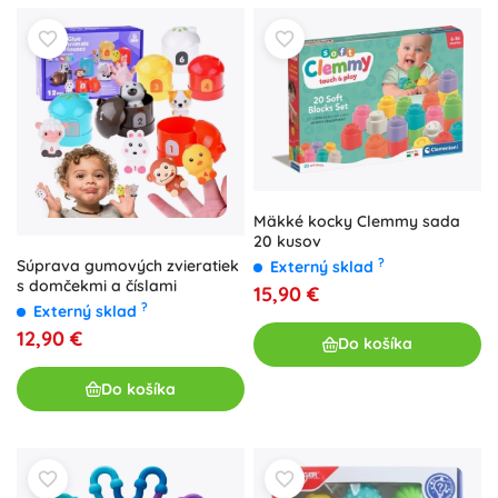
Mäkké kocky Clemmy sada
20 kusov
?
Súprava gumových zvieratiek
Externý sklad
s domčekmi a číslami
15,90 €
?
Externý sklad
12,90 €
Do košíka
Do košíka