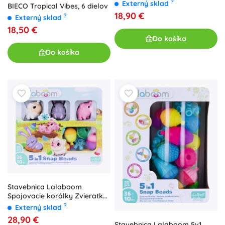
?
Externý sklad
BIECO Tropical Vibes, 6 dielov
18,90 €
?
Externý sklad
18,50 €
Do košíka
Do košíka
Stavebnica Lalaboom
Spojovacie korálky Zvieratká
z farmy
?
Externý sklad
28,90 €
Stavebnica Lalaboom 5v1