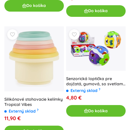
Do košíka
Do košíka
Senzorická loptička pre
dojčatá, gumová, so svetlami
a zvukmi, farebná
?
Externý sklad
4,80 €
Silikónové stohovacie kelímky
Tropical Vibes
?
Do košíka
Externý sklad
11,90 €