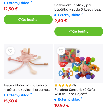
?
Externý sklad
Senzorické loptičky pre
12,90 €
bábätká – sada 5 kusov bez
dierok
?
Externý sklad
Do košíka
9,80 €
Do košíka
Bieco silikónová motorická
(1)
hračka s aktivitami dreamy
Farebná Senzorická Guľa
rose
WOOPIE pre Dojčatá
?
Externý sklad
?
Externý sklad
15,90 €
10,90 €