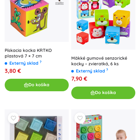
Pískacia kocka KRTKO
plastová 7 × 7 cm
Mäkké gumové senzorické
?
Externý sklad
kocky – zvieratká, 6 ks
3,80 €
?
Externý sklad
7,90 €
Do košíka
Do košíka