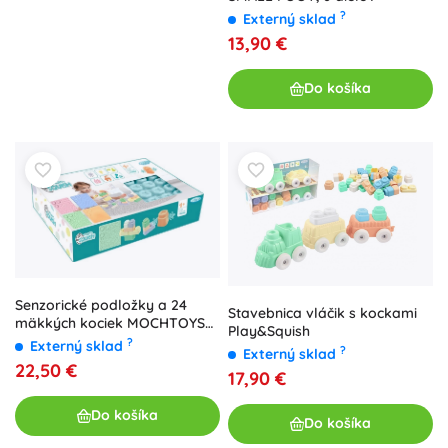
?
Externý sklad
13,90 €
Do košíka
Senzorické podložky a 24
Stavebnica vláčik s kockami
mäkkých kociek MOCHTOYS
Play&Squish
Play & Squish
?
Externý sklad
?
Externý sklad
22,50 €
17,90 €
Do košíka
Do košíka