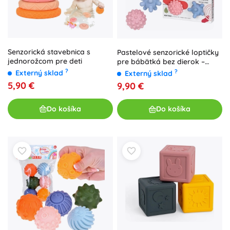
Senzorická stavebnica s
Pastelové senzorické loptičky
jednorožcom pre deti
pre bábätká bez dierok –
sada 5 ks
?
?
Externý sklad
Externý sklad
5,90 €
9,90 €
Do košíka
Do košíka