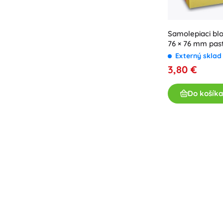
Samolepiaci bl
76 × 76 mm pas
Externý skla
3,80 €
Do košíka