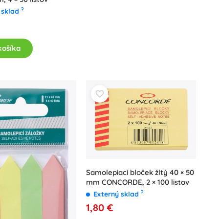
?
 sklad
košíka
Samolepiaci bloček žltý 40 × 50
mm CONCORDE, 2 × 100 listov
?
Externý sklad
1,80 €