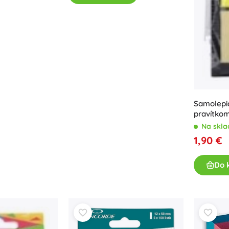
Zbrane
Pistole
Meče a dýky
Striekacie pištole
Luky
Kuše
+
Zobraziť viac
Samolepia
pravítko
Detské oblečenie
Na skla
1,90 €
Dojčenské oblečenie
Tričká
Do 
Mikiny a svetre
Obuv
Ponožky a pančuchy
+
Zobraziť viac