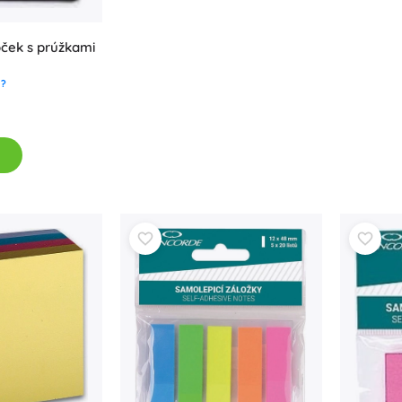
oček s prúžkami
?
d