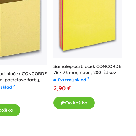
Darčekové poukazy
Samolepiaci bloček CONCORDE
76 × 76 mm, neon, 200 lístkov
aci bloček CONCORDE
?
m, pastelové farby,
Externý sklad
v
?
 sklad
2,90 €
Do košíka
košíka