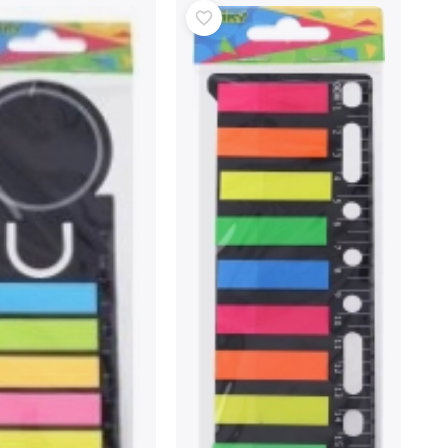
Art
Oslavy
Kostýmy
Doplnky ku kostýmom
One Piece
Halloween
Veľká noc
Gábikin kúzelný domček
Hračky pre najmenších
Hrkalky, hryzátka a cumlíky
Avatar
Interaktívne hračky
Skladačky, zatĺkačky, kocky
Maznáčikovia a usínáčikovia
Jazdiace a ťahacie hračky
+
Zobraziť viac