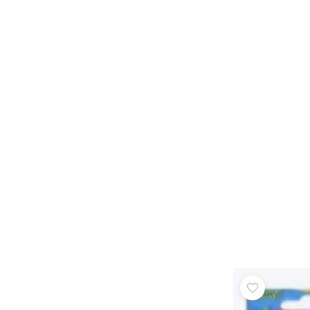
Výbava pre deti
Bezpečnosť
Kŕmenie a dojčenie
Kúpanie
Kočíky
Spánok
+
Zobraziť viac
Elektronické hračky
Hračky na diaľkové ovládanie
Herné konzoly
Drony
Hodinky
Mikroskopy a ďalekohľady
+
Zobraziť viac