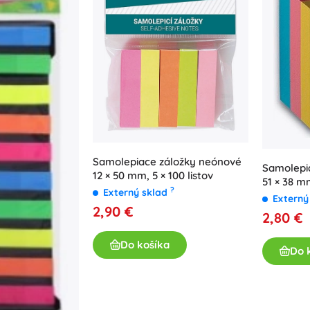
Pre dievčatká
Šperky
Kabelky
Šperkovnice
Samolepiace záložky neónové
Samolepi
12 × 50 mm, 5 × 100 listov
51 × 38 m
?
Externý sklad
300 lístko
Externý
2,90 €
2,80 €
Do košíka
Do 