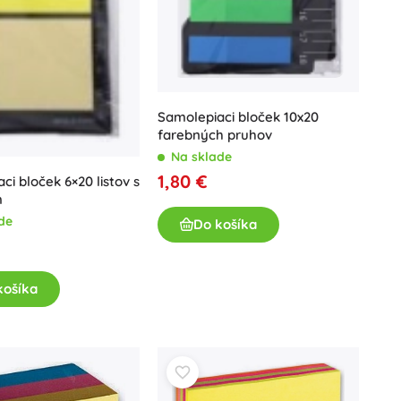
Hračky do vane
Samolepiaci bloček 10x20
farebných pruhov
Na sklade
1,80 €
ci bloček 6×20 listov s
m
Knihy
de
Do košíka
Pracovné a zábavné zošity
Pre najmenších
košíka
Doplnky ku knihám
Pre malých rozprávačov
Pohľadnice
+
Zobraziť viac