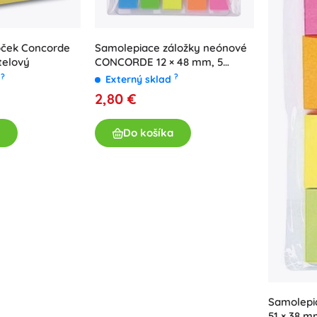
oček Concorde
Samolepiace záložky neónové
telový
CONCORDE 12 × 48 mm, 5
farieb
?
?
d
Externý sklad
2,80 €
Do košíka
Samolepi
51 × 38 mm