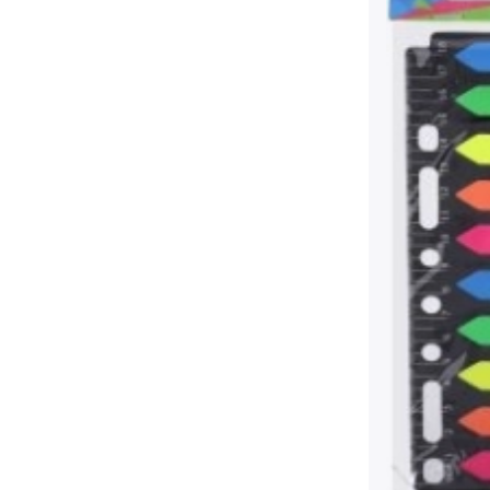
Príslušenstvo
Batérie
Náhradné diely
Pumpičky
Vybavenie predajní