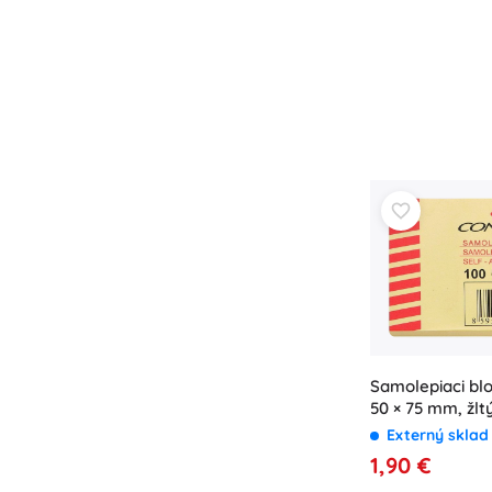
Samolepiaci b
50 × 75 mm, žltý
Externý skla
1,90 €