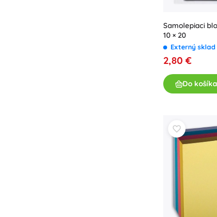
Samolepiaci bl
10 × 20
Externý skla
2,80 €
Do košíka