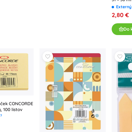
Externý
2,80 €
Do 
loček CONCORDE
, 100 listov
?
d