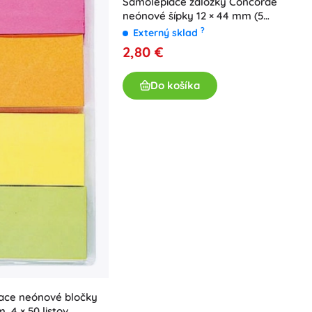
Samolepiace záložky Concorde
neónové šípky 12 × 44 mm (5
farieb, 100 ks)
?
Externý sklad
2,80 €
Do košíka
ace neónové bločky
, 4 × 50 listov