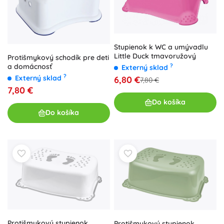
Stupienok k WC a umývadlu
Little Duck tmavoružový
Protišmykový schodík pre deti
?
a domácnosť
Externý sklad
?
Externý sklad
6,80 €
7,80 €
7,80 €
Do košíka
Do košíka
Protišmykový stupienok
Protišmykový stupienok