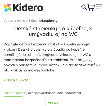
Výbava pre deti
Kúpanie
Stupienky
Detské stupienky do kúpeľne, k
umývadlu aj na WC
Doprajte deťom bezpečný náskok v kúpeľni jediným
krokom! Detské stupienky a stúpadlá do kúpeľne
pomáhajú dosiahnuť k umývadlu, zrkadlu aj na WC s
maximálnou bezpečnosťou
a
stabilitou
. Protišmykový
povrch s reliéfom, gumové nožičky a nízke ťažisko zaisťujú
istý krok aj na mokrej podlahe
.
Vyberte si jednostupňový alebo dvojstupňový detský
Zobraziť viac
stupienok podľa výšky a veku dieťaťa. Široká základňa,
zaoblené hrany a kvalitné materiály ako odolný plast bez
Odporúčame
Najlacnejšie
Najdrahšie
Podľa hodnotenia
BPA a TPR prinášajú
stabilitu
,
bezpečie
a
vysokú nosnosť
.
Ergonomický tvar a ľahko umývateľný povrch odolný voči
Filtre
vlhkosti a mydlu udržiavajú stupienok
hygienický
aj pri