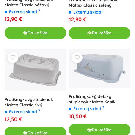
Maltex Classic béžový
Maltex Classic zelený
?
?
Externý sklad
Externý sklad
12,90 €
12,90 €
Do košíka
Do košíka
Protišmykový detský
Protišmykový stupienok
stupienok Maltex Koník
Maltex Classic sivý
Minimal, oceľovo sivý
?
Externý sklad
?
Externý sklad
10,50 €
12,50 €
Do košíka
Do košíka