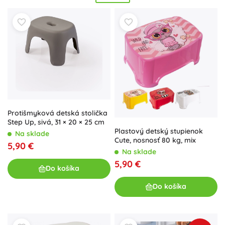
každodennom kúpaní. Stupienky pre deti podporujú
samostatnosť pri umývaní rúk, čistení zubov aj pri nácviku
na WC. Kompaktné rozmery a nízka hmotnosť uľahčujú
prenášanie; niektoré modely sú stohovateľné alebo majú
integrované úchyty. Zvoľte protišmykové stupienky do
kúpeľne, detský stupienok k umývadlu či stúpadlo k WC,
ktoré ladí s vašou kúpeľňou a ponúkne deťom
bezpečnú
oporu
v každodennej rutine.
Protišmyková detská stolička
Step Up, sivá, 31 × 20 × 25 cm
Plastový detský stupienok
Na sklade
Cute, nosnosť 80 kg, mix
5,90 €
Na sklade
5,90 €
Do košíka
Do košíka