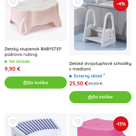
-4%
Detský stupienok BABYSTEP
púdrovo ružový
Na sklade
Detské dvojstupňové schodíky
9,90 €
s madlami
?
Externý sklad
Do košíka
25,50 €
26,50 €
Do košíka
-13%