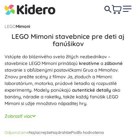
LEGO
Mimoni
LEGO Mimoni stavebnice pre deti aj
fanúšikov
Vstúpte do bláznivého sveta žltých nezbedníkov –
stavebnice LEGO Mimoni prinášajú
kreatívne
a
zábavné
stavanie s obľúbenými postavičkami Grua a Mimoňov.
Znovu prežite scény z filmov Ja, zloduch a Mimoni:
laboratórium, motorka, prúdové lietadlo aj rozpustilé
experimenty. Modely ponúkajú
autentické detaily
ako
banány, náradie a raketky, takže každý fanúšik LEGO
Mimoni si užije množstvo nápaditej hry.
Sety LEGO Mimoni sú plné
pohyblivých funkcií
,
Zobraziť viac
prestavateľných modulov a ikonických minifigúrok – Kevin,
Stuart, Bob, Otto aj Gru. Deti pri stavaní rozvíjajú jemnú
Odporúčame
Najlacnejšie
Najdrahšie
Podľa hodnotenia
motoriku, logiku a priestorovú predstavivosť a vďaka